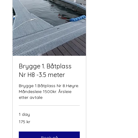
Brygge 1. Båtplass
Nr H8 -3.5 meter
Brygge 1.Båtplass Nr 8.Høyre.
Måndesleie 1500kr. Årsleie
etter avtale
1 day
175
175 kr
norske
kroner
Book nå