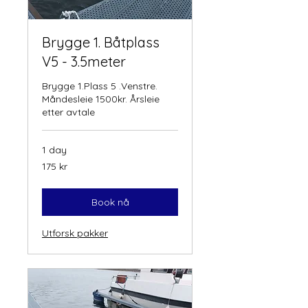
Brygge 1. Båtplass
V5 - 3.5meter
Brygge 1.Plass 5 .Venstre.
Måndesleie 1500kr. Årsleie
etter avtale
1 day
175
175 kr
norske
kroner
Book nå
Utforsk pakker