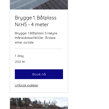
Brygge 1. Båtplass
Nr.H5 - 4 meter
Brygge 1.Båtplass 5.Høyre.
Månedsleie1800kr. Årsleie
etter avtale
1 day
200
200 kr
norske
kroner
Book nå
Utforsk pakker