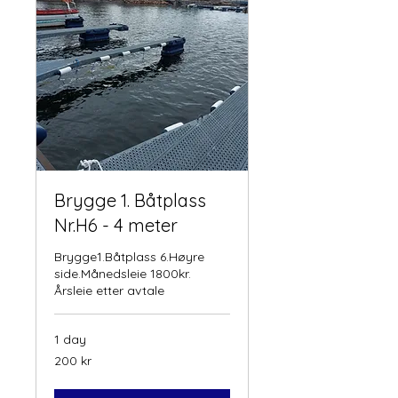
Brygge 1. Båtplass
Nr.H6 - 4 meter
Brygge1.Båtplass 6.Høyre
side.Månedsleie 1800kr.
Årsleie etter avtale
1 day
200
200 kr
norske
kroner