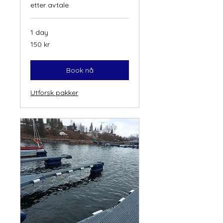
etter avtale
1 day
150
150 kr
norske
kroner
Book nå
Utforsk pakker