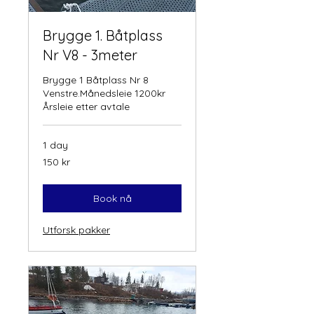
Brygge 1. Båtplass
Nr V8 - 3meter
Brygge 1 Båtplass Nr 8
Venstre.Månedsleie 1200kr
Årsleie etter avtale
1 day
150
150 kr
norske
kroner
Book nå
Utforsk pakker