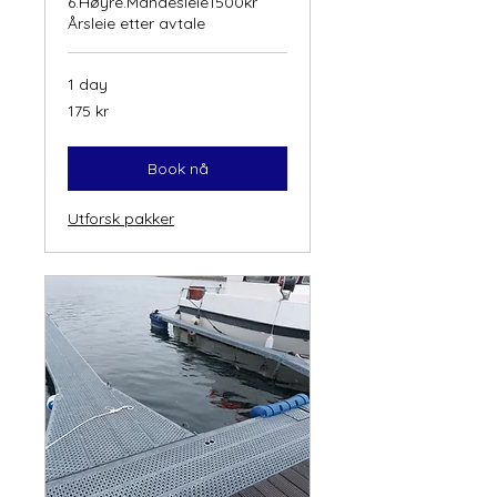
6.Høyre.Måndesleie1500kr
Årsleie etter avtale
1 day
175
175 kr
norske
kroner
Book nå
Utforsk pakker