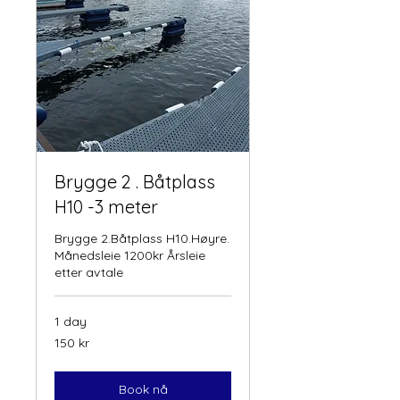
Brygge 2 . Båtplass
H10 -3 meter
Brygge 2.Båtplass H10.Høyre.
Månedsleie 1200kr Årsleie
etter avtale
1 day
150
150 kr
norske
kroner
Book nå