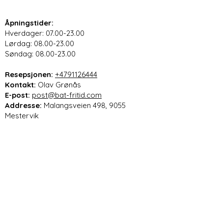
Åpningstider:
Hverdager: 07.00-23.00
Lørdag: 08.00-23.00
Søndag: 08.00-23.00
Resepsjonen:
+4791126444
Kontakt:
Olav Grønås
E-post:
post@bat-fritid.com
Addresse:
Malangsveien 498, 9055
Mestervik
Betaling :
Vipps #726253
Båt & Fritid Olav
Grønås
Paypal, Stripe Visa Masterkard,
kortbetaling