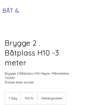
BÅT &
FRITID
Brygge 2 .
Båtplass H10 -3
meter
Brygge 2.Båtplass H10.Høyre. Månedsleie
1200kr
Årsleie etter avtale
150
norske
1 day
1
150 kr
Malangsveien
kroner
d